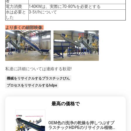
い
者
電力消費
140KWは、実際に70-80%を必要とする
水は必要と
3-5t/hについて
した
COMPANY
より多くの細部映像:
NEWS
地
図
私達に詳細については連絡する歓迎!
機械をリサイクルするプラスチックびん
PRIVACY
プロセスをリサイクルするhdpe
POLICY
最高の価格で
OEM色の洗浄の乾燥を押しつぶすプ
ラスチックHDPEのリサイクル植物