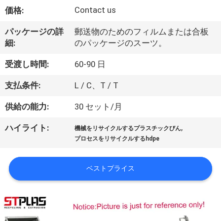
Contact us
価格:
達
に
パッケージの詳
郵送物のためのフィルムまたは合板
細:
のパッケージのスーツ。
つ
受渡し時間:
60-90 日
い
支払条件:
L / C、T / T
て
供給の能力:
30 セット/月
工
,
ハイライト:
機械をリサイクルするプラスチックびん
プロセスをリサイクルするhdpe
場
旅
ベストプライス
行