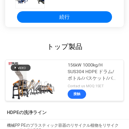
PPのPEのHDPE
続行
トップ製品
156kW 1000kg/H
SUS304 HDPE ドラム/
ボトル/バスケット/バレ
ル用洗浄ライン
Contact us MOQ:1SET
接触
HDPEの洗浄ライン
機械PP PEのプラスティック容器のリサイクル植物をリサイク