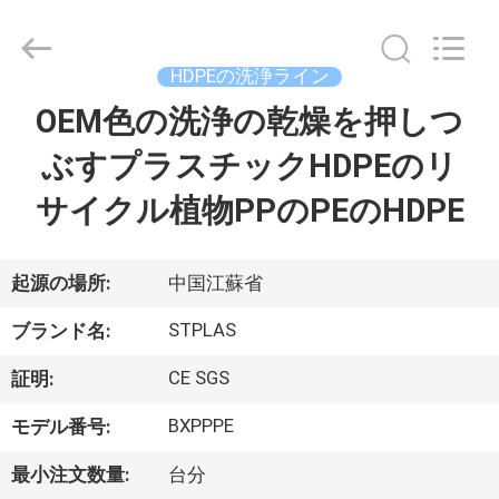
機
械
supplier.
Copyright
©
HDPEの洗浄ライン
2018
-
2026
OEM色の洗浄の乾燥を押しつ
家
SUZHOU
STPLAS
MACHINERY
ぶすプラスチックHDPEのリ
CO.,LTD.
All
製
Rights
サイクル植物PPのPEのHDPE
Reserved.
品
起源の場所:
中国江蘇省
ビ
STPLAS
ブランド名:
デ
CE SGS
証明:
オ
BXPPPE
モデル番号:
最小注文数量:
台分
私