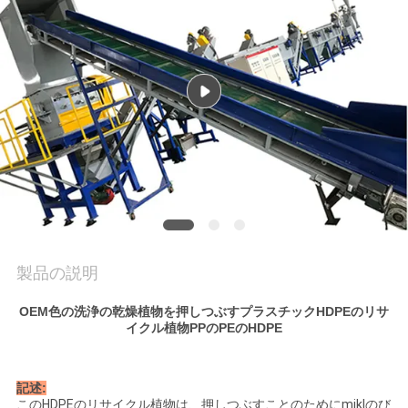
品
質
管
理
私
達
に
製品の説明
連
OEM色の洗浄の乾燥植物を押しつぶすプラスチックHDPEのリサ
絡
イクル植物PPのPEのHDPE
し
な
記述:
このHDPEのリサイクル植物は、押しつぶすことのためにmiklのび