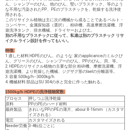
ん、シャンプーのびん、他のびん、堅いプラスチック、等のよう
さ
な不用な汚染されたPP、PEのプラスチックを、乾燥する洗浄使
用される。
い
このリサイクル植物は主に次の機械から成ることである:ベルト・
コンベヤー、金属探知器（選択）、粉砕機、高速摩擦洗濯機、浮
遊洗浄タンク、排水機械、ドライヤーおよび土。
別の不用なプラスチックに従って、私達は別のプラスチック リサ
引
イクル ライン設計を作ってもいい。
用
特徴:
1.適した材料:HDPEのびん。のような: 家のapplicanceのミルクび
を
ん、グリースのびん、シャンプーのびん、PPのびん、貝、等。
2. HDPEのリサイクル植物の主要な部分:粉砕機、摩擦洗濯機、浮
要
遊洗濯機、より乾燥した機械、ジグザグ形のlaelの分離器等。
3. 容量:500kg/h--3000kg/h.
4. 機械材料:部品はSU 304の水と完全に作った触れる。
求
1500kg/h HDPEの洗浄植物変数:
し
プロセス
押しつぶ洗浄乾燥
原料
PPのPEのハード材料
な
最終製品
きれいなPPのPEの薄片、abour 8-16mm （カスタマ
イズされる）
さ
電圧
カスタマイズされる
Needer労働
3-4転位ごとに