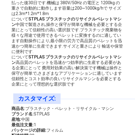
払った後30日です.機械は 380V/50Hz の電圧と 1200kg の
重さで自動的に動作します容量は200~1000kg/hで サイズ
は2.3m*1.2m*1.8m
について
STPLAS プラスチックのリサイクルペレットマシ
ン
中国で製造され,操作と保守が簡単な機械を必要とする企
業にとって信頼性の高い選択肢です.プラスチック廃棄物を
様々な用途で使用できるペレットに変換するのに適してい
ます自動操作により,最小限の労力で高品質のペレットを迅
速かつ簡単に生産できます.サイズと重さにより 輸送や保管
に便利です.
について
STPLAS プラスチックのリサイクルペレットマシ
ン
高品質のペレットを迅速かつ効率的に生産する必要があ
る企業にとって 費用対効果の高い解決策です機械は操作と
保守が簡単で,さまざまなアプリケーションに適しています
信頼性とコスト効率の良いリサイクルマシンを必要とする
企業にとって理想的な選択肢です
カスタマイズ:
商品名:
プラスチック・ペレット・リサイクル・マシン
ブランド名:
STPLAS
産地:
中国
最低注文量:
1
パッケージの詳細:
フィルム