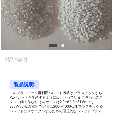
品
質
管
理
製品の説明
私
達
に
製品説明:
このプラスチック再利用ペレット機械は,プラスチックから
連
PEペレットを生産するように設計されています.それはステ
ンレス鋼で作られ,そのサイズは2.3m*1.2m*1.8mです.
絡
380V/50Hzの電圧で,容量は200〜1000kg/hプラスチックを
ペレットにリサイクルするための理想的なペレットプラス