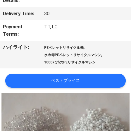
Details:
私
達
Delivery Time:
30
に
Payment
TT, LC
Terms:
つ
ハイライト:
,
PEペレットリサイクル機
い
,
水冷却PEペレットリサイクルマシン
1000kg/hのPEリサイクルマシン
て
ベストプライス
工
場
旅
行