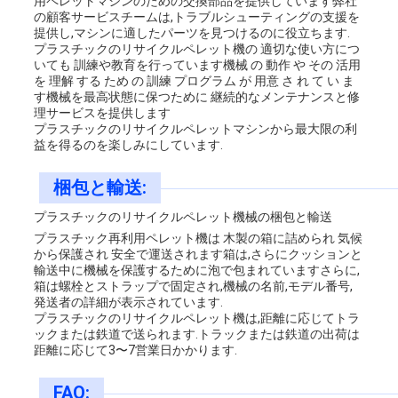
用ペレットマシンのための交換部品を提供しています弊社
の顧客サービスチームは,トラブルシューティングの支援を
提供し,マシンに適したパーツを見つけるのに役立ちます.
プラスチックのリサイクルペレット機の 適切な使い方につ
いても 訓練や教育を行っています機械 の 動作 や その 活用
を 理解 する ため の 訓練 プログラム が 用意 さ れ て い ま
す機械を最高状態に保つために 継続的なメンテナンスと修
理サービスを提供します
プラスチックのリサイクルペレットマシンから最大限の利
益を得るのを楽しみにしています.
梱包と輸送:
プラスチックのリサイクルペレット機械の梱包と輸送
プラスチック再利用ペレット機は 木製の箱に詰められ 気候
から保護され 安全で運送されます箱は,さらにクッションと
輸送中に機械を保護するために泡で包まれていますさらに,
箱は螺栓とストラップで固定され,機械の名前,モデル番号,
発送者の詳細が表示されています.
プラスチックのリサイクルペレット機は,距離に応じてトラ
ックまたは鉄道で送られます.トラックまたは鉄道の出荷は
距離に応じて3〜7営業日かかります.
FAQ: