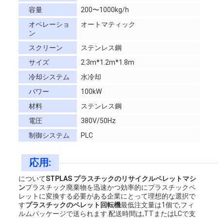
POLICY
容量
200〜1000kg/h
オペレーショ
オートマティック
ン
スクリーン
ステンレス鋼
サイズ
2.3m*1.2m*1.8m
冷却システム
水冷却
パワー
100kW
材料
ステンレス鋼
電圧
380V/50Hz
制御システム
PLC
応用:
について
STPLAS プラスチックのリサイクルペレットマシ
ン
プラスチック廃棄物を迅速かつ効率的にプラスチックペ
レットに変換する必要がある企業にとって理想的な選択で
す
プラスチックのペレット回転機
最低注文量は1個で,フィ
ルムパッケージで送られます.配送時間は,TTまたはLCで支