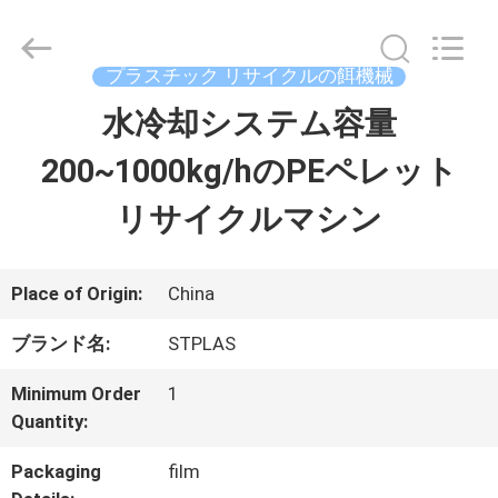
機
械
supplier.
Copyright
プラスチック リサイクルの餌機械
©
2018
水冷却システム容量
家
-
2026
SUZHOU
200~1000kg/hのPEペレット
STPLAS
MACHINERY
製
CO.,LTD.
リサイクルマシン
All
Rights
品
Reserved.
Place of Origin:
China
ビ
ブランド名:
STPLAS
デ
Minimum Order
1
オ
Quantity:
Packaging
film