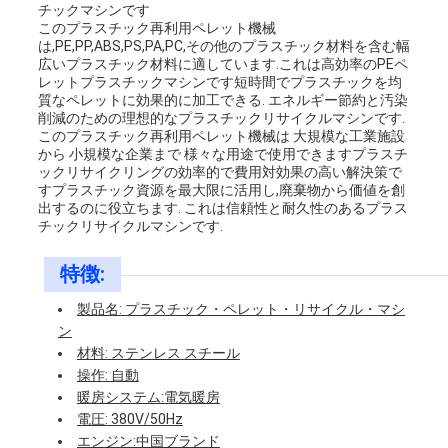
チックマシンです
し
このプラスチック再利用ペレット機械
は,PE,PP,ABS,PS,PA,PC,その他のプラスチック材料を含む幅
な
広いプラスチック材料に適しています.これは高効率のPEペ
レットプラスチックマシンです短時間でプラスチックを均
さ
質なペレットに効果的に加工できる. エネルギー節約と汚染
削減のための理想的なプラスチックリサイクルマシンです.
このプラスチック再利用ペレット機械は 大規模な工業施設
い
から 小規模な企業まで 様々な用途で使用できますプラスチ
ックリサイクリングの効率的で費用対効果の高い解決策で
すプラスチック資源を最大限に活用し,廃棄物から価値を創
出するのに役立ちます. これは信頼性と耐久性のあるプラス
引
チックリサイクルマシンです.
用
特徴:
を
製品名: プラスチック・ペレット・リサイクル・マシ
ン
要
材料: ステンレス スチール
操作: 自動
求
暖房システム:電気暖房
電圧: 380V/50Hz
し
エンジン:中国ブランド