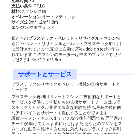
配達時間:
30
支払い条件:
TT,LC
材料:
ステンレス鋼
オペレーション:
オートマティック
サイズ:
2.3m*1.2m*1.8m
エンジン:
中国ブランド
私たちの
プラスチック・ペレット・リサイクル・マシン
特
別にPEペレットリサイクルとペレットプラスチック加工用
に設計されています.完全に自動で,不oxidable steelで作ら
れています.このマシンのモーターは中国のブランドで,サイ
ズは2です.3m*1.2m*1.8m
サポートとサービス
プラスチックのリサイクルペレット機械の技術サポートと
サービス
プラスチック再利用ペレットマシンに 技術的なサポートと
サービスを提供します私たちの技術サポートチームは,プラ
スチックリサイクル業界で豊富な経験を持ち,最高の技術的
なアドバイスとサポートを提供することができます.
設置からメンテナンスまで どんな技術的問題でも 専門家の
チームが 助けてくれます私たちはまた,あなたのマシンをス
ムーズに動作を維持するために,私たちのプラスチック再利