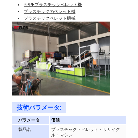
PPPEプラスチックペレット機
な
プラスチックのペレット機
プラスチックペレット機械
さ
い
COMPANY
NEWS
地
図
技術パラメータ:
パラメータ
価値
PRIVACY
製品名
プラスチック・ペレット・リサイク
ル・マシン