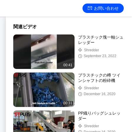
お問い合わせ
関連ビデオ
プラスチック塊一軸シュ
レッダー
Shredder
September 23, 2022
00:41
プラスチックの樽 ツイ
ンシャフトの粉砕機
Shredder
December 16, 2020
00:31
PP織りバッグシュレッ
ダー
Shredder