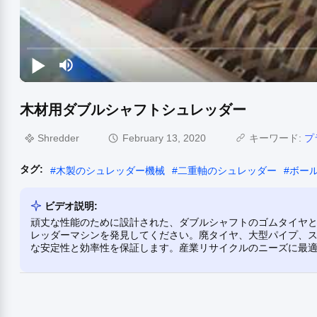
木材用ダブルシャフトシュレッダー
Shredder
February 13, 2020
キーワード:
プ
タグ:
#
木製のシュレッダー機械
#
二重軸のシュレッダー
#
ボー
ビデオ説明:
頑丈な性能のために設計された、ダブルシャフトのゴムタイヤ
レッダーマシンを発見してください。廃タイヤ、大型パイプ、
な安定性と効率性を保証します。産業リサイクルのニーズに最