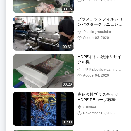
December 16, 2020
00:16
プラスチックフィルムコ
ンパクターグラニュレー
ター
Plastic granulator
August 03, 2020
00:32
HDPEボトル洗浄リサイ
クル機
PP PE bottle washing
machine
August 04, 2020
00:29
高耐久性プラスチック
HDPE PEロープ破砕機
200-500kg/h
Crusher
November 18, 2025
01:03